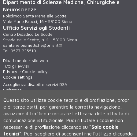
Dipartimento di Scienze Mediche, Chirurgiche e
Neuroscienze
Policlinico Santa Maria alle Scotte
Viale Mario Bracci, 16 - 53100 Siena
Ufficio Servizi agli Studenti
Centro Didattico Le Scotte
Strada delle Scotte, n. 4 - 53100 Siena
sanitarie.biomediche@unisi.it
Tel. 0577 235510
Dipartimento - sito web
Tutti gli avvisi
Privacy e Cookie policy
Cookie settings
Accoglienza disabili e servizi DSA
Biblioteca
Virtual tour
Questo sito utilizza cookie tecnici e di profilazione, propri
WiFi - unisiWireless
e di terze parti, per garantire la corretta navigazione,
analizzare il traffico e misurare l'efficacia delle attività di
comunicazione istituzionale.
Puoi rifiutare i cookie non
necessari e di profilazione cliccando su
“Solo cookie
tecnici”
.
Puoi scegliere di acconsentirne l’utilizzo cliccando