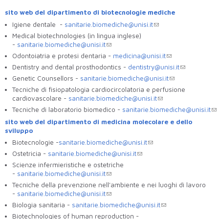
sito web del dipartimento di biotecnologie mediche
Igiene dentale -
sanitarie.biomediche@unisi.it
Medical biotechnologies (in lingua inglese)
-
sanitarie.biomediche@unisi.it
Odontoiatria e protesi dentaria -
medicina@unisi.it
Dentistry and dental prosthodontics -
dentistry@unisi.it
Genetic Counsellors -
sanitarie.biomediche@unisi.it
Tecniche di fisiopatologia cardiocircolatoria e perfusione
cardiovascolare -
sanitarie.biomediche@unisi.it
Tecniche di laboratorio biomedico -
sanitarie.biomediche@unisi.it
sito web del dipartimento di medicina molecolare e dello
sviluppo
Biotecnologie -
sanitarie.biomediche@unisi.it
Ostetricia -
sanitarie.biomediche@unisi.it
Scienze infermieristiche e ostetriche
-
sanitarie.biomediche@unisi.it
Tecniche della prevenzione nell'ambiente e nei luoghi di lavoro
-
sanitarie.biomediche@unisi.it
Biologia sanitaria -
sanitarie.biomediche@unisi.it
Biotechnologies of human reproduction -