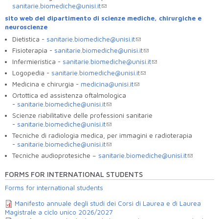
sanitarie.biomediche@unisi.it
sito web del dipartimento di scienze mediche, chirurgiche e
neuroscienze
Dietistica -
sanitarie.biomediche@unisi.it
Fisioterapia -
sanitarie.biomediche@unisi.it
Infermieristica -
sanitarie.biomediche@unisi.it
Logopedia -
sanitarie.biomediche@unisi.it
Medicina e chirurgia -
medicina@unisi.it
Ortottica ed assistenza oftalmologica
-
sanitarie.biomediche@unisi.it
Scienze riabilitative delle professioni sanitarie
-
sanitarie.biomediche@unisi.it
Tecniche di radiologia medica, per immagini e radioterapia
-
sanitarie.biomediche@unisi.it
Tecniche audioprotesiche –
sanitarie.biomediche@unisi.it
FORMS FOR INTERNATIONAL STUDENTS
Forms for international students
Manifesto annuale degli studi dei Corsi di Laurea e di Laurea
Magistrale a ciclo unico 2026/2027