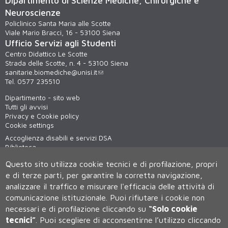
Dipartimento di Scienze Mediche, Chirurgiche e
Neuroscienze
Policlinico Santa Maria alle Scotte
Viale Mario Bracci, 16 - 53100 Siena
Ufficio Servizi agli Studenti
Centro Didattico Le Scotte
Strada delle Scotte, n. 4 - 53100 Siena
sanitarie.biomediche@unisi.it
Tel. 0577 235510
Dipartimento - sito web
Tutti gli avvisi
Privacy e Cookie policy
Cookie settings
Accoglienza disabili e servizi DSA
Biblioteca
Virtual tour
Questo sito utilizza cookie tecnici e di profilazione, propri
WiFi - unisiWireless
e di terze parti, per garantire la corretta navigazione,
analizzare il traffico e misurare l'efficacia delle attività di
comunicazione istituzionale.
Puoi rifiutare i cookie non
necessari e di profilazione cliccando su
“Solo cookie
tecnici”
.
Puoi scegliere di acconsentirne l’utilizzo cliccando